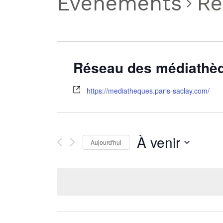
Évènements
Ré
Réseau des médiathèq
https://mediatheques.paris-saclay.com/
À venir
Aujourd'hui
Sélectionnez
une
date.