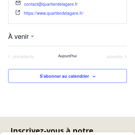
contact@quartierdelagare.fr
https://www.quartierdelagare.fr/
À venir
Sélectionnez
une
Évènements
Évènements
précédents
Aujourd'hui
suivants
date.
S’abonner au calendrier
Inscrivez-vous à notre