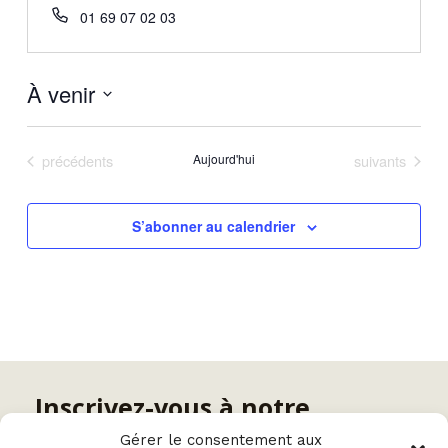
01 69 07 02 03
À venir
Sélectionnez
une
Évènements
Évènements
précédents
Aujourd'hui
suivants
date.
S’abonner au calendrier
Inscrivez-vous à notre
newsletter
Gérer le consentement aux