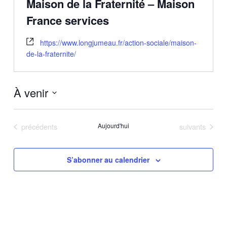
Maison de la Fraternité – Maison
France services
https://www.longjumeau.fr/action-sociale/maison-
de-la-fraternite/
À venir
Sélectionnez
une
Évènements
Évènements
précédents
Aujourd'hui
suivants
date.
S’abonner au calendrier