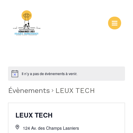
Aller
au
contenu
Main
Menu
Il n’y a pas de évènements à venir.
Évènements
LEUX TECH
LEUX TECH
124 Av. des Champs Lasniers