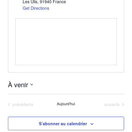
Les Ulis
,
91940
France
Get Directions
À venir
Sélectionnez
une
Évènements
Évènements
précédents
Aujourd'hui
suivants
date.
S’abonner au calendrier