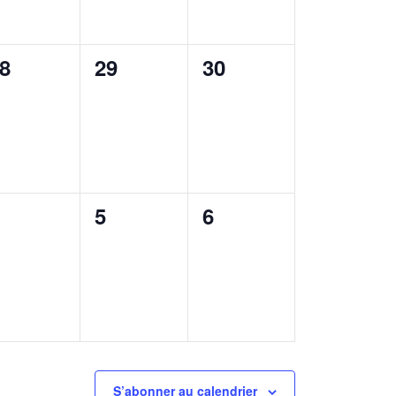
0
0
8
29
30
vènement,
évènement,
évènement,
0
0
5
6
vènement,
évènement,
évènement,
S’abonner au calendrier