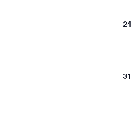
0
24
évè
0
31
évè