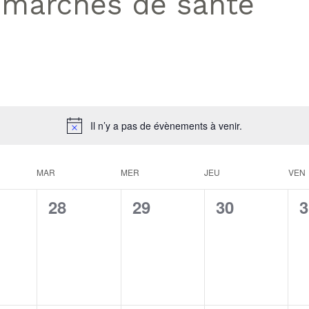
marches de santé
Il n’y a pas de évènements à venir.
ndrier
MAR
MER
JEU
VEN
0
0
0
0
28
29
30
3
nement,
évènement,
évènement,
évènement,
é
nements